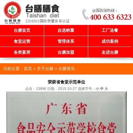
台膳首页
自选称重
工厂送餐
食堂运营
管理体系
成功案例
各类宴席
台膳加盟
走进台膳
当前位置：
首页
> 关于台膳 >
台膳资讯
荣获省食堂示范单位
点击：13896 日期：2015-10-27
选择字号：
小
中
大