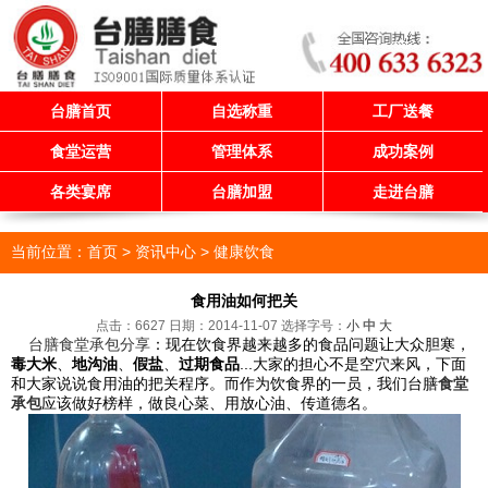
台膳首页
自选称重
工厂送餐
食堂运营
管理体系
成功案例
各类宴席
台膳加盟
走进台膳
当前位置：
首页
> 资讯中心 >
健康饮食
食用油如何把关
点击：6627 日期：2014-11-07
选择字号：
小
中
大
台膳食堂承包分享
：现在饮食界越来越多的食品问题让大众胆寒，
毒大米
、
地沟油
、
假盐
、
过期食品
...大家的担心不是空穴来风，下面
和大家说说食用油的把关程序。而作为饮食界的一员，我们台膳
食堂
承包
应该做好榜样，做良心菜、用放心油、传道德名。