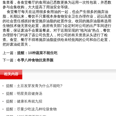
集查看，各食堂餐厅的食用油已悉数更换为运用一次性包装，并悉数
参与会集收购，大大提高了用油安全等级。
食堂餐厅每天在运用很多食用油的一起，也会产生很多的抛弃油
脂，长期以来，餐饮不只重视本身食物安全卫生办理作业，还以高度
的社会责任感抓好食堂抛弃油脂的处置作业。收回的抛弃油脂将选用
生物技术做无害化处置，政府有关部门会定时对公司的出产车间进行
查看，保证废油不会重返餐桌。对于近期呈现的“地沟油”热点，餐饮
办理部专门约谈了该公司负责人，对公司的有关资质从头进行了检
查。食堂、餐厅不得将抛弃油脂提供给未经批阅的公司和自己处置，
把好废油处置关 。
上一篇：
提醒：10种蔬菜不能生吃
下一篇：
冬季八种食物抗衰养颜
相关内容
提醒：土豆发芽发青为什么不能吃?
提醒：明星美容健身汤
提醒：健康长寿就九招
提醒：尽量少吃这几种垃圾食物