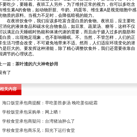
不要吃少，要睡着。夜班工人另外，为了维持正常的视力，你可以多吃含
有维生素A的食物，如动物肝脏、牛奶、鸡蛋等。维生素A是视觉细胞中感
光物质的原料。当视力不足时，会降低暗视的能力。
在夜班饮食中，我们应该多吃富含蛋白质的食物。夜班后，应主要吃
可消化的液体食品和碳水化合物食品，如豆浆、蔬菜汤、糖等，这样不仅
可以满足白天睡眠时热能和体液代谢的需要，而且由于摄入过多的脂肪和
蛋白质，出现饱足现象，也不影响睡眠。不。当然，不管怎样，人们的正
常生活习惯会改变，不可避免地带来不适。然而，人们适应环境变化的潜
力是巨大的。要发挥这种潜能，除了精心调整饮食外，我们还需要依靠自
我调节的心理状态。
上一篇：
茶叶渣的六大神奇妙用
没有了
相关内容
海口饭堂承包商提醒：早吃姜胜参汤 晚吃姜似砒霜
学校饭堂承包采购单：网上晒！
学校食堂承包商疑问：台湾猪油肿么了
学校食堂承包商乐见：阳光下运行食堂