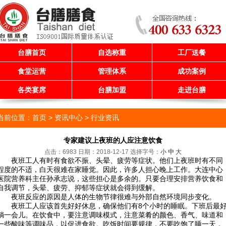
台膳首页
自选称重
工厂送餐
食堂运营
管理体系
成功案例
各类宴席
台膳加盟
走进台膳
当前位置：
首页
> 资讯中心 >
行业资讯
专家建议上夜班的人应注意饮食
点击：6983 日期：2018-12-17
选择字号：
小
中
大
夜班工人有时有食欲不振、头晕、疲劳等症状。他们上夜班时有不同
程度的不适，白天很难在家睡觉。因此，许多人担心晚上工作。大连中心
医院营养科主任孙承志说，这些担心是多余的。只要合理安排营养饮食和
自我调节，头晕、疲劳、抑郁等症状就会得到缓解。
夜班反应的原因是人体的生物节律很难与外部自然环境同步变化。
夜班工人应该首先好好休息，确保他们有8个小时的睡眠。下班后最
躺一会儿。在饮食中，要注意调味模式，注意菜肴的颜色、香气、味道和
一些酸味等调味品，以促进食欲。吃饭时间要规律，不要吃饱了睡一天，