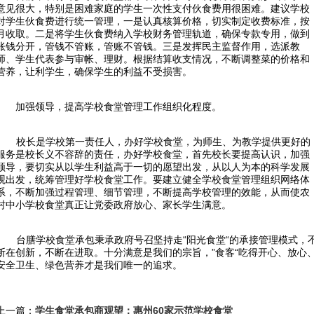
意见很大，特别是困难家庭的学生一次性支付伙食费用很困难。建议学校
对学生伙食费进行统一管理，一是认真核算价格，切实制定收费标准，按
月收取。二是将学生伙食费纳入学校财务管理轨道，确保专款专用，做到
账钱分开，管钱不管账，管账不管钱。三是发挥民主监督作用，选派教
师、学生代表参与审帐、理财。根据结算收支情况，不断调整菜的价格和
营养，让利学生，确保学生的利益不受损害。
加强领导，提高学校食堂管理工作组织化程度。
校长是学校第一责任人，办好学校食堂，为师生、为教学提供更好的
服务是校长义不容辞的责任，办好学校食堂，首先校长要提高认识，加强
领导，要切实从以学生利益高于一切的愿望出发，从以人为本的科学发展
观出发，统筹管理好学校食堂工作。要建立健全学校食堂管理组织网络体
系，不断加强过程管理、细节管理，不断提高学校管理的效能，从而使农
村中小学校食堂真正让党委政府放心、家长学生满意。
台膳学校食堂承包秉承政府号召坚持走“阳光食堂“的承接管理模式，
断在创新，不断在进取。十分满意是我们的宗旨，”食客“吃得开心、放心
安全卫生、绿色营养才是我们唯一的追求。
上一篇：
学生食堂承包商观望：惠州60家示范学校食堂