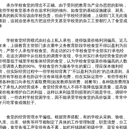
承办学校食堂的理念不正确。由于受到把教育当产业办思想的影响，
这些学校食堂基本存在追求利润的倾向。如食堂的基础设施建设、厨具、
餐具的购买等应该由学校负责，但由于学校经济困难，上级部门又无此项
拨款，这就迫使承包方把这些开支甚至学校里的杂工工资都打入了食堂成
本
学校食堂经营模式由社会上私人承包，使得饭菜价格利润偏高。近几
年来，上级教育主管部门多次重申义务教育阶段学校食堂不得以盈利为目
的，严禁个人承包学校食堂。而走访的
21
个学校食堂中全部实行承包经
营。在这次调研中从住校生的调查中发现，学生对实行承包经营食堂的评
价明显低于城里学校集体经营的食堂，认为学校食堂饭菜价格偏高的人数
占受调查人数的
90%
。学校食堂作为服务学生的窗口，理应保本微利经
营，但实际经营过程中一些学校却背离了“不以盈利为目的”的总体原则。
然所有学校在承包协议中没有体现承包费，但在实际运营中，有些学校利
用各种借口向承包方索取费用
(
如发教师加班费、就餐等
)
，各种隐形费用
大了承包人的经营成本，食堂经营承包人不得不靠降低饭菜质量，提高饭
菜价格来维护自己的利益，这样以来利益受到损害的只能是学生。调研中
发现，一些农村学校贫困学生，因不能承受学校食堂的高价饭菜，常常中
午只吃零食或饿肚子。
食堂的经营管理水平偏低。根据营养搭配，有的学校从采购、验收、
入库、出库、销售等环节都制定了具体的工作管理制度，职责清楚，分工
明确，食堂各项工序安排有条不紊，如栏杆镇路町初级中学、苗安乡初级