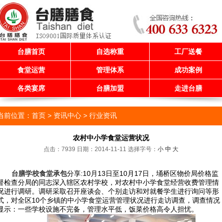
台膳首页
自选称重
工厂送餐
食堂运营
管理体系
成功案例
各类宴席
台膳加盟
走进台膳
当前位置：
首页
> 资讯中心 >
行业资讯
农村中小学食堂运营状况
点击：7939 日期：2014-11-11
选择字号：
小
中
大
台膳学校食堂承包
分享:10
月
13
日至
10
月
17
日，埇桥区物价局价格监
督检查分局的同志深入辖区农村学校，对农村中小学食堂经营收费管理情
况进行调研。调研采取召开座谈会、个别走访和对就餐学生进行询问等形
式，对全区
10
个乡镇的中小学食堂运营管理状况进行走访调查，调查情况
显示：一些学校设施不完备，管理水平低，饭菜价格高令人担忧。