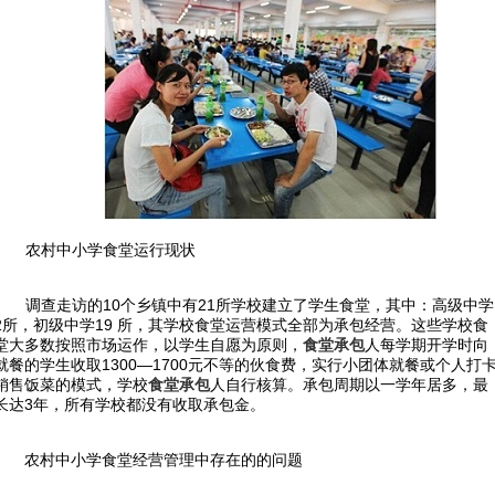
农村中小学食堂运行现状
调查走访的
10
个乡镇中有
21
所学校建立了学生食堂，其中：高级中学
2
所，初级中学
19
所，其学校食堂运营模式全部为承包经营。这些学校食
堂大多数按照市场运作，以学生自愿为原则，
食堂承包
人每学期开学时向
就餐的学生收取
1300
—
1700
元不等的伙食费，实行小团体就餐或个人打
销售饭菜的模式，学校
食堂承包
人自行核算。承包周期以一学年居多，最
长达
3
年，所有学校都没有收取承包金。
农村中小学食堂经营管理中存在的的问题