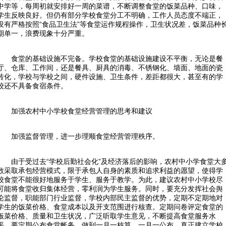
中学等，每周初就安排好一周的菜谱，不断调整食堂的饭菜品种、口味，
学生反映良好。但仍有部分学校食堂分工不明确，工作人员态度不端正，
没有严格按照“食品卫生法”等食堂运作规程操作，卫生状况差，饭菜品种
期单一，浪费现象十分严重。
食堂的基础设施不完备。学校食堂的基础设施建设不平衡，无论是餐
厅、仓库、工作间，还是餐具、厨具的消毒、不锈钢化、墙面、地面的瓷
砖化，学校与学校之间，硬件设施、卫生条件，差距都很大，甚至有的学
校还不具备食宿条件。
加强农村中小学校食堂经营管理的思考和建议
加强监督管理，进一步理顺食堂经营管理秩序。
由于受过去“学校后勤社会化”及经济落后的影响，农村中小学食堂大
数采取承包经营模式，限于承包人自身的素质和追求利益的愿望，使得学
校食堂不能很好地服务于学生、服务于教学。为此，建议农村中小学校尽
可能将食堂收归集体经营，零利润为学生服务。同时，要充分发挥社会舆
论监督，职能部门行业监督，学校内部民主监督的优势，定期不定期地对
学生的饭菜价格、食堂成本以及开支范围进行核查。定期问卷评定食堂的
饭菜价格、质量和卫生状况，广泛听取学生意见，不断提高食堂服务水
平。要定期公布食堂帐务，做到一月一核算，一月一公布，真正建立学校