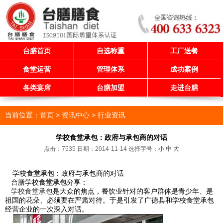
台膳首页
自选称重
工厂送餐
食堂运营
管理体系
成功案例
各类宴席
台膳加盟
走进台膳
当前位置：
首页
> 资讯中心 >
行业资讯
学校食堂承包：政府与承包商的对话
点击：7535 日期：2014-11-14
选择字号：
小
中
大
学校
食堂承包
：政府与承包商的对话
台膳学校
食堂承包
分享：
学校食堂承包
是大众的焦点，餐饮业针对的客户群体是青少年、是
祖国的花朵、必须要在严肃对待。于是引发了广德县和学校食堂承包
经营企业的一次深入对话。