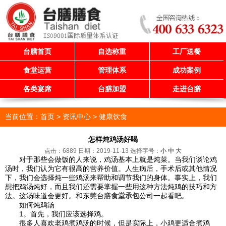
台膳首页
自选称重
工厂送餐
食堂运营
管理体系
成功案例
各类宴席
台膳加盟
走进台膳
当前位置：
首页
> 资讯中心 >
健康饮食
怎样炖鸡汤好喝
点击：6889 日期：2019-11-13
选择字号：
小
中
大
对于那些会做饭的人来说，鸡汤基本上就是炖菜。当我们谈论鸡
汤时，我们认为它有很高的营养价值。人生病后，手术后或其他情况
下，我们会选择炖一些鸡汤来帮助和调节我们的身体。事实上，我们
想把鸡汤炖好，而且我们还需要掌握一些用这种方法炖鸡的技巧和方
法。这汤味道会更好。和东莞台膳
食堂承包
公司一起看吧。
如何炖鸡汤
1。首先，我们应该选择鸡。
很多人喜欢老鸡煮鸡汤的时候，但是实际上，小鸡更适合煮鸡