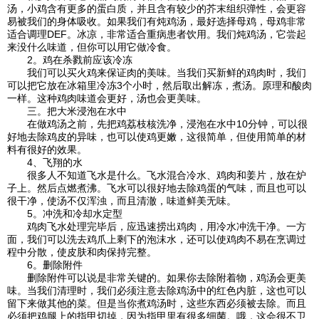
汤，小鸡含有更多的蛋白质，并且含有较少的芥末组织弹性，会更容
易被我们的身体吸收。如果我们有炖鸡汤，最好选择母鸡，母鸡非常
适合调理DEF。冰凉，非常适合重病患者饮用。我们炖鸡汤，它尝起
来没什么味道，但你可以用它做冷食。
2。鸡在杀戮前应该冷冻
我们可以买火鸡来保证肉的美味。当我们买新鲜的鸡肉时，我们
可以把它放在冰箱里冷冻3个小时，然后取出解冻，煮汤。原理和酸肉
一样。这种鸡肉味道会更好，汤也会更美味。
三。把大米浸泡在水中
在做鸡汤之前，先把鸡荔枝核洗净，浸泡在水中10分钟，可以很
好地去除鸡皮的异味，也可以使鸡更嫩，这很简单，但使用简单的材
料有很好的效果。
4、飞翔的水
很多人不知道飞水是什么。飞水混合冷水、鸡肉和姜片，放在炉
子上。然后点燃煮沸。飞水可以很好地去除鸡蛋的气味，而且也可以
很干净，使汤不仅浑浊，而且清澈，味道鲜美无味。
5。冲洗和冷却水定型
鸡肉飞水处理完毕后，应迅速捞出鸡肉，用冷水冲洗干净。一方
面，我们可以洗去鸡爪上剩下的泡沫水，还可以使鸡肉不易在烹调过
程中分散，使皮肤和肉保持完整。
6。删除附件
删除附件可以说是非常关键的。如果你去除附着物，鸡汤会更美
味。当我们清理时，我们必须注意去除鸡汤中的红色内脏，这也可以
留下来做其他的菜。但是当你煮鸡汤时，这些东西必须被去除。而且
必须把鸡腿上的指甲切掉，因为指甲里有很多细菌。哦，这会很不卫