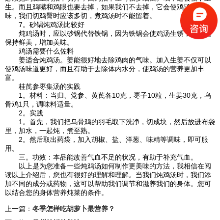
生。而且鸡嘴和鸡眼也要去掉，如果我们不去掉，它会使鸡汤有异
味，我们切鸡臀时应该多切，煮鸡汤时不能留着。
7。砂锅炖鸡汤比较好
炖鸡汤时，应以砂锅代替铁锅，因为铁锅会使鸡汤生锈，砂锅能
保持鲜美，增加美味。
鸡汤需要什么佐料
姜适合炖鸡汤。姜能很好地去除鸡肉的气味。加入生姜不仅可以
使鸡汤味道更好，而且有助于去除体内水分，使鸡汤的营养更加丰
富。
桂芪参枣集汤的实践
1。材料：当归、党参、黄芪各10克，枣子10粒，生姜30克，乌
骨鸡1只，调味料适量。
2。实践
1。首先，我们把乌骨鸡的羽毛取下洗净，切成块，然后放进布袋
里，加水，一起炖，煮至熟。
2。然后取出药袋，加入胡椒、盐、洋葱、味精等调味，即可服
用。
三。功效：本品能改善气血不足的状况，有助于补充气血。
以上是为您准备一些炖鸡汤如何制作更美味的方法，我相信在阅
读以上介绍后，您也有很好的理解和理解。当我们炖鸡汤时，我们添
加不同的成分或药物，这可以帮助我们调节和滋养我们的身体。您可
以结合您的身体营养炖菜的条件。
上一篇：
冬季怎样吃胡萝卜最营养？